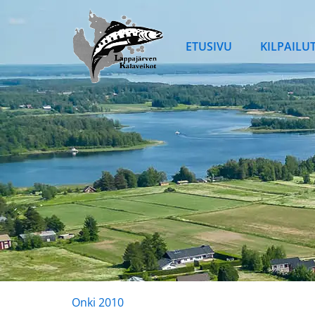
Siirry
sisältöön
ETUSIVU
KILPAILU
Onki 2010