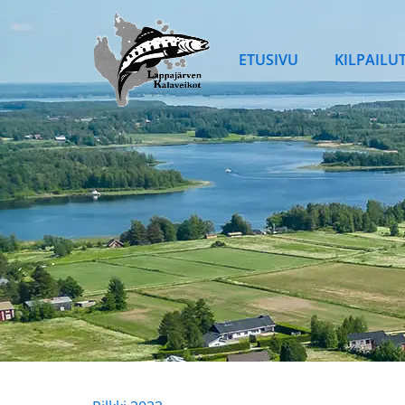
Siirry
sisältöön
ETUSIVU
KILPAILU