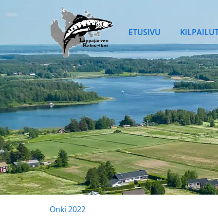
Siirry
sisältöön
ETUSIVU
KILPAILU
Onki 2022