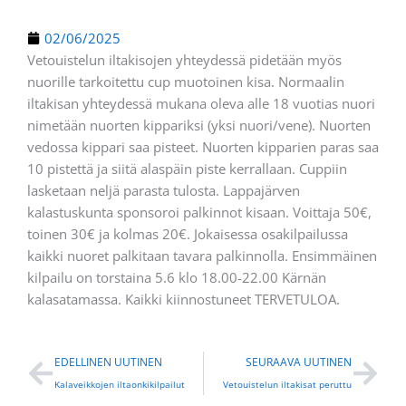
02/06/2025
Vetouistelun iltakisojen yhteydessä pidetään myös
nuorille tarkoitettu cup muotoinen kisa. Normaalin
iltakisan yhteydessä mukana oleva alle 18 vuotias nuori
nimetään nuorten kippariksi (yksi nuori/vene). Nuorten
vedossa kippari saa pisteet. Nuorten kipparien paras saa
10 pistettä ja siitä alaspäin piste kerrallaan. Cuppiin
lasketaan neljä parasta tulosta. Lappajärven
kalastuskunta sponsoroi palkinnot kisaan. Voittaja 50€,
toinen 30€ ja kolmas 20€. Jokaisessa osakilpailussa
kaikki nuoret palkitaan tavara palkinnolla. Ensimmäinen
kilpailu on torstaina 5.6 klo 18.00-22.00 Kärnän
kalasatamassa. Kaikki kiinnostuneet TERVETULOA.
Prev
Nex
EDELLINEN UUTINEN
SEURAAVA UUTINEN
Kalaveikkojen iltaonkikilpailut
Vetouistelun iltakisat peruttu